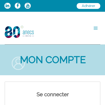
Aller
Adhérer
au
contenu
Main
Men
MON COMPTE
Se connecter