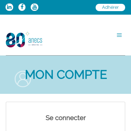
Aller
Adhérer
au
contenu
Main
Men
MON COMPTE
Se connecter