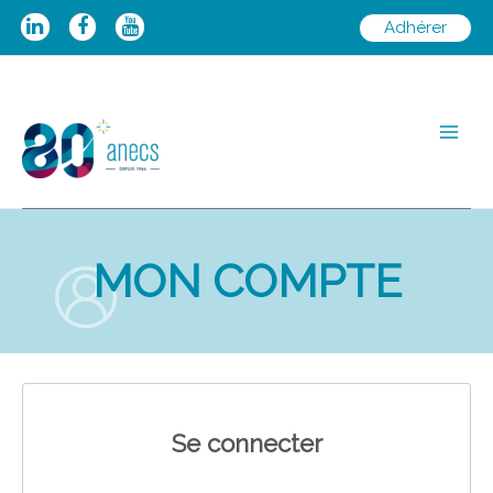
Aller
Adhérer
au
contenu
Main
Men
MON COMPTE
Se connecter