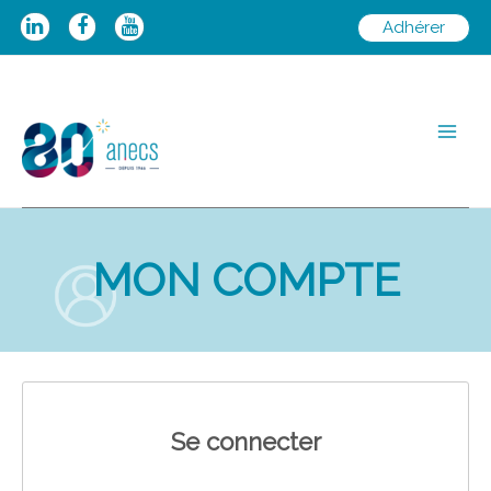
Aller
Adhérer
au
contenu
Main
Men
MON COMPTE
Se connecter