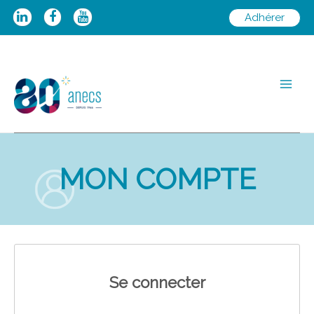
Aller
Adhérer
au
contenu
Main
Men
MON COMPTE
Se connecter