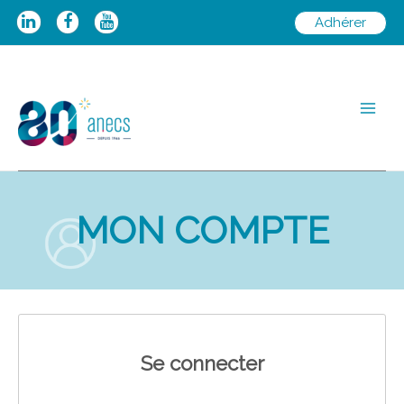
Aller
Adhérer
au
contenu
Main
Men
MON COMPTE
Se connecter