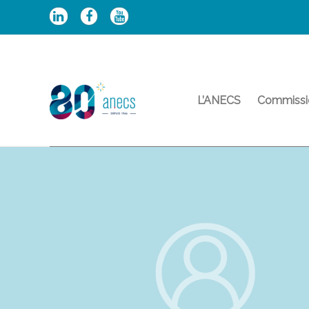
Aller
au
contenu
L’ANECS
Commissi