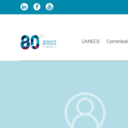
Aller
au
contenu
L’ANECS
Commissi