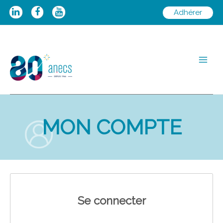
Aller
Adhérer
au
contenu
Main
Men
MON COMPTE
Se connecter