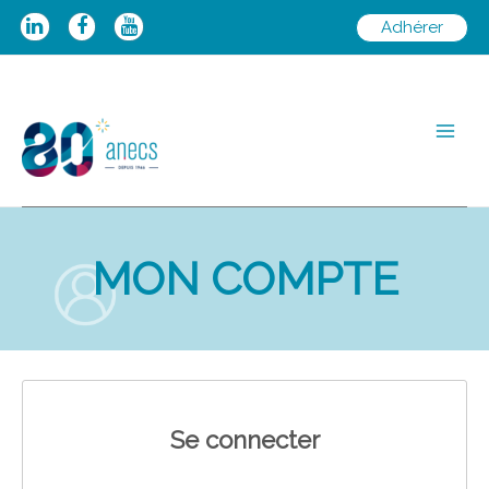
Aller
Adhérer
au
contenu
Main
Men
MON COMPTE
Se connecter