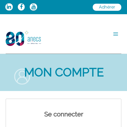
Aller
Adhérer
au
contenu
Main
Men
MON COMPTE
Se connecter