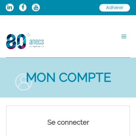
Aller
Adhérer
au
contenu
Main
Men
MON COMPTE
Se connecter