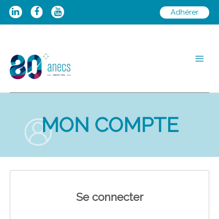
Aller
Adhérer
au
contenu
Main
Men
MON COMPTE
Se connecter