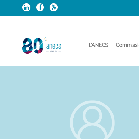
Aller
au
contenu
L’ANECS
Commissi