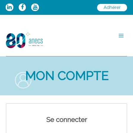
Aller
Adhérer
au
contenu
Main
Men
MON COMPTE
Se connecter