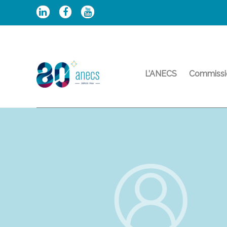
Aller
au
contenu
L’ANECS
Commissi