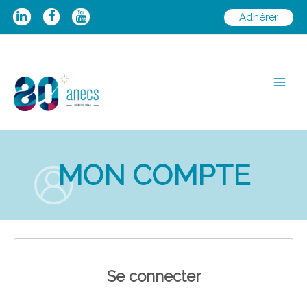
Aller
Adhérer
au
contenu
Main
Men
MON COMPTE
Se connecter