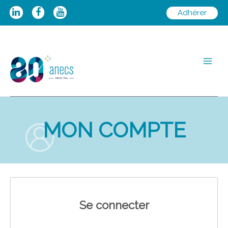
Aller
Adhérer
au
contenu
Main
Men
MON COMPTE
Se connecter