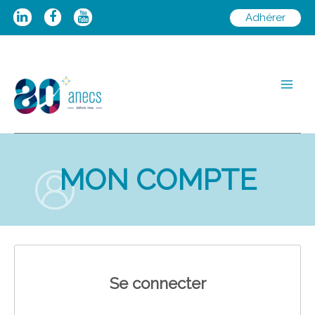
Aller
Adhérer
au
contenu
Main
Men
MON COMPTE
Se connecter