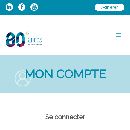
Aller
Adhérer
au
contenu
Main
Men
MON COMPTE
Se connecter