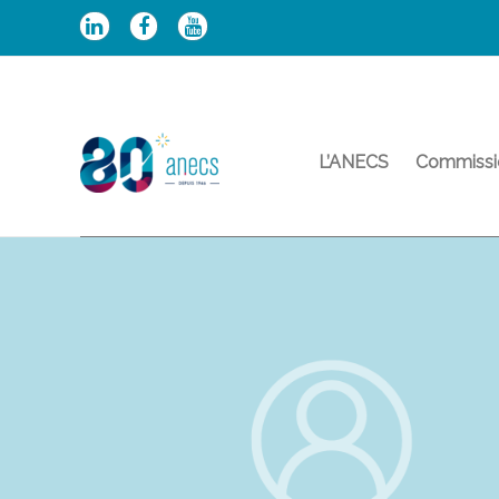
Aller
au
contenu
L’ANECS
Commissi