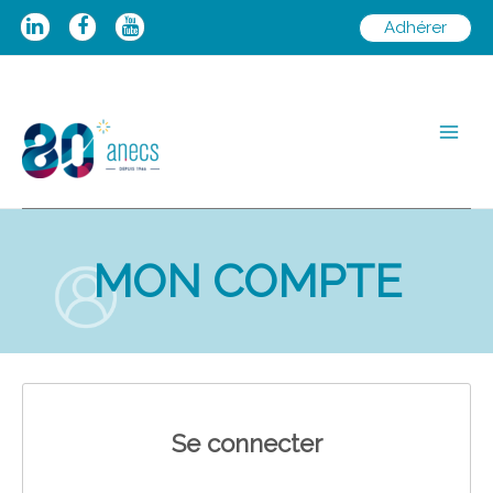
Aller
Adhérer
au
contenu
Main
Men
MON COMPTE
Se connecter