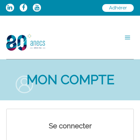
Aller
Adhérer
au
contenu
Main
Men
MON COMPTE
Se connecter