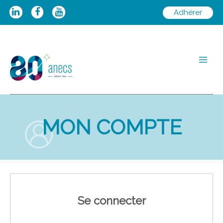
Aller
Adhérer
au
contenu
Main
Men
MON COMPTE
Se connecter