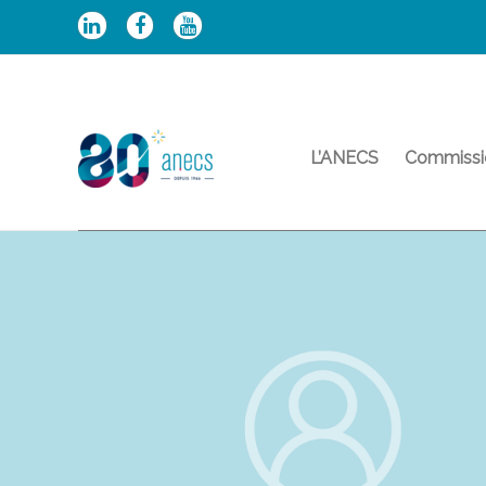
Aller
au
contenu
L’ANECS
Commissi