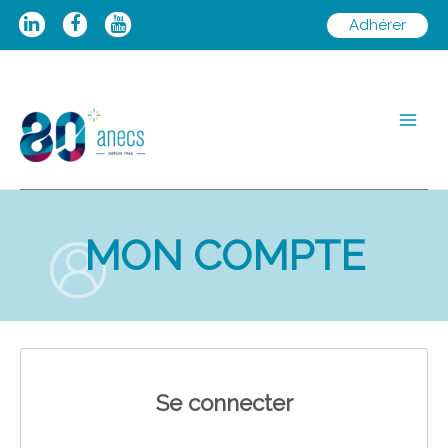
Aller
Adhérer
au
contenu
Main
Men
MON COMPTE
Se connecter