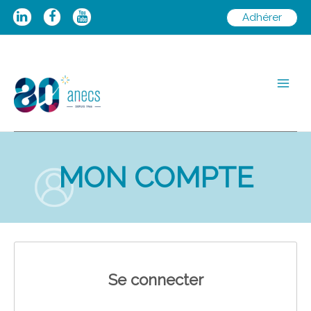
Aller
Adhérer
au
contenu
Main
Men
MON COMPTE
Se connecter