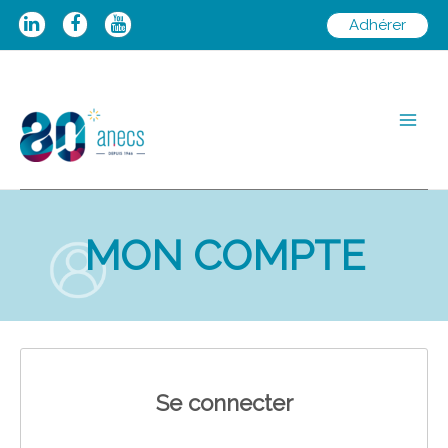
Aller
Adhérer
au
contenu
Main
Men
MON COMPTE
Se connecter