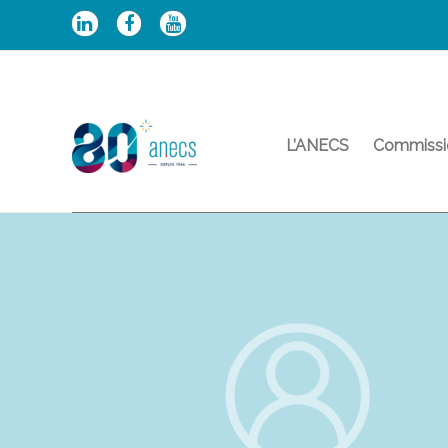
Aller
au
contenu
L’ANECS
Commissi