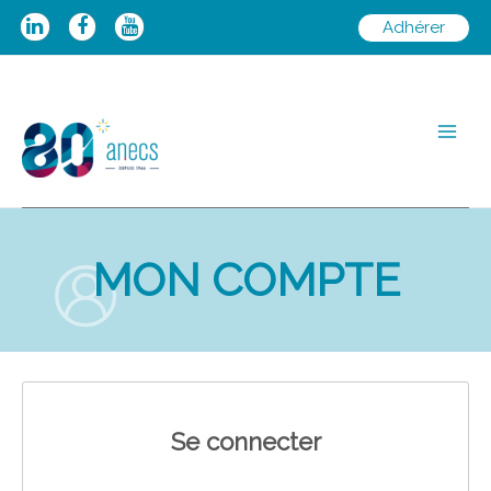
Aller
Adhérer
au
contenu
Main
Men
MON COMPTE
Se connecter