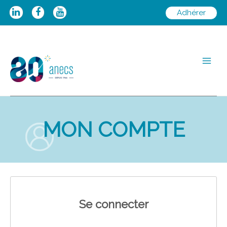
Aller
Adhérer
au
contenu
Main
Men
MON COMPTE
Se connecter