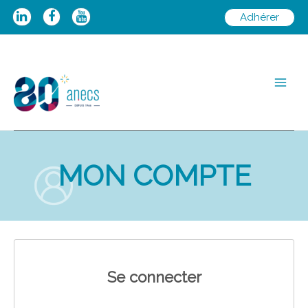
Aller
Adhérer
au
contenu
Main
Men
MON COMPTE
Se connecter