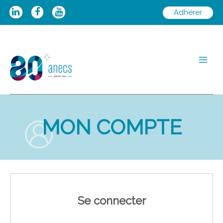
Aller
Adhérer
au
contenu
Main
Men
MON COMPTE
Se connecter