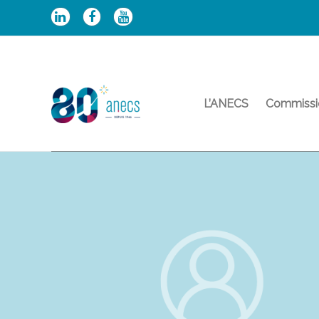
Aller
au
contenu
L’ANECS
Commissi