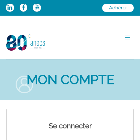
Aller
Adhérer
au
contenu
Main
Men
MON COMPTE
Se connecter