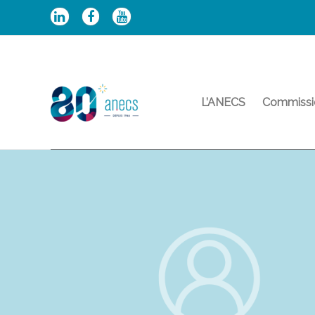
Aller
au
contenu
L’ANECS
Commissi