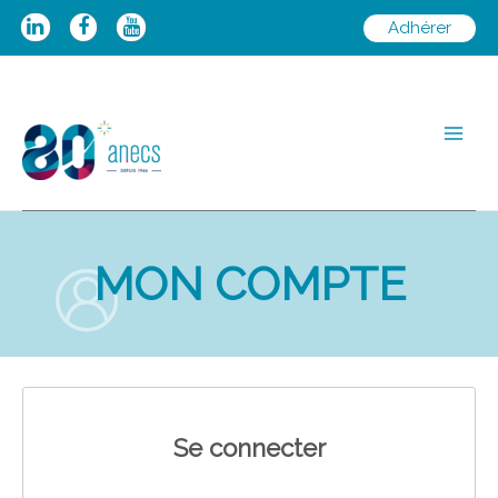
Aller
Adhérer
au
contenu
Main
Men
MON COMPTE
Se connecter