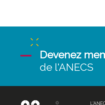
Devenez me
de l'ANECS
L'ANE