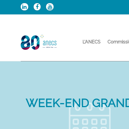
Aller
au
contenu
L’ANECS
Commissi
WEEK-END GRAND