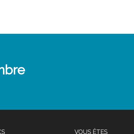
mbre
CS
VOUS ÊTES