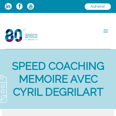
Aller
Adhérer
au
contenu
Main
Men
SPEED COACHING
MEMOIRE AVEC
CYRIL DEGRILART