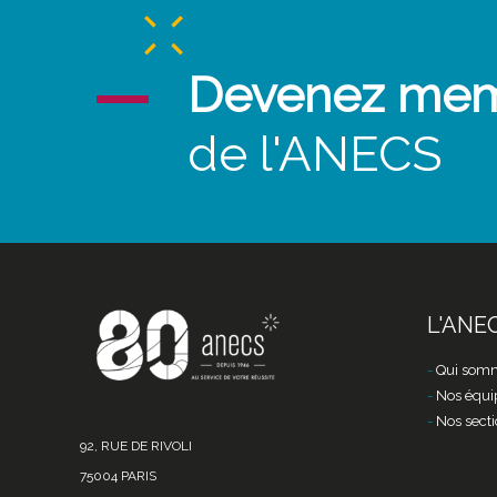
Devenez me
de l'ANECS
L'ANE
Qui somm
Nos équi
Nos secti
92, RUE DE RIVOLI
75004 PARIS