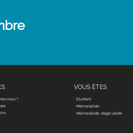
mbre
CS
VOUS ÊTES
es nous ?
Etudiant
pes
Mémorialiste
ons
Mémorialiste, stage validé