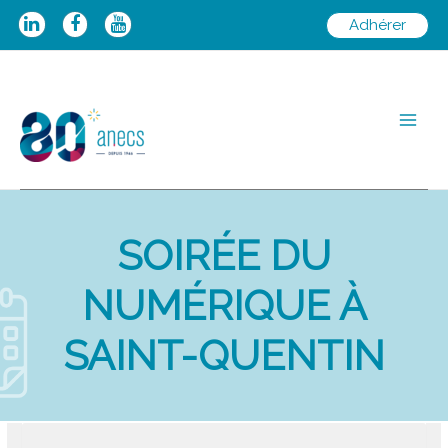
Aller
Adhérer
au
contenu
Main
Men
SOIRÉE DU
NUMÉRIQUE À
SAINT-QUENTIN