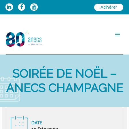
Aller
Adhérer
au
contenu
Main
Men
SOIRÉE DE NOËL –
ANECS CHAMPAGNE
DATE