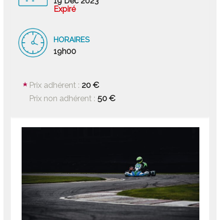
19 Déc 2023
Expiré
HORAIRES
19h00
20 €
Prix adhérent :
50 €
Prix non adhérent :