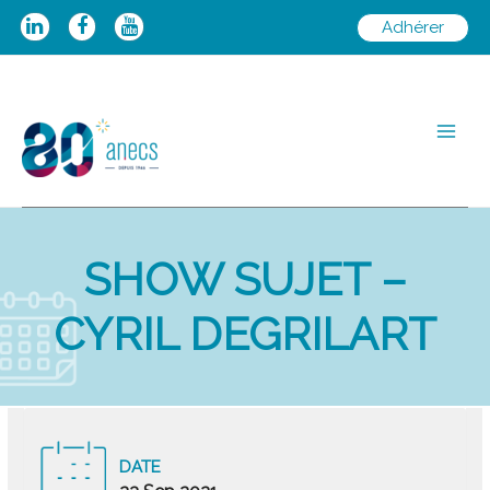
Aller
Adhérer
au
contenu
Main
Men
SHOW SUJET –
CYRIL DEGRILART
DATE