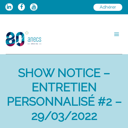
Aller
Adhérer
au
contenu
Main
Men
SHOW NOTICE –
ENTRETIEN
PERSONNALISÉ #2 –
29/03/2022