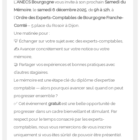
L’
ANECS Bourgogne
vous invite à son prochain
Samedi du
Mémoire
, le
samedi 6 décembre 2025
, de
9h à 12h
, à
l’
Ordre des Experts-Comptables de Bourgogne Franche-
Comté
– 5 place du Rosoir à Dijon.
Une matinée pour :
💡 Échanger sur votre sujet avec des experts-comptables,
✍️ Avancer concrètement sur votre notice ou votre
mémoire,
🤝 Partager vos expériences et bonnes pratiques avec
d’autres stagiaires.
Le mémoire est une étape clé du diplôme d’expertise
comptable — alors pourquoi avancer seul quand on peut
progresser ensemble ?
✅ Cet événement
gratuit
est une belle opportunité de
progresser dans un cadre bienveillant et stimulant. Par
respect pour le temps consacré par les experts-
comptables, nous vous remercions de vous inscrire
uniquement si vous êtes sûr(e) de pouvoir être présent(e).