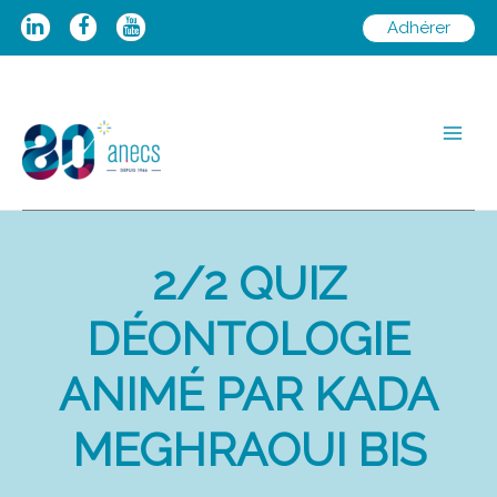
Aller
Adhérer
au
contenu
Main
Men
2/2 QUIZ
DÉONTOLOGIE
ANIMÉ PAR KADA
MEGHRAOUI BIS