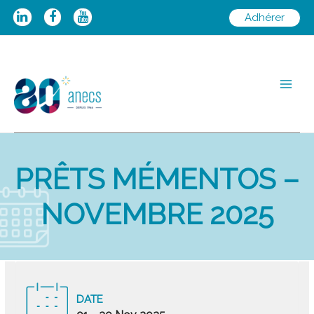
Aller
Adhérer
au
contenu
Main
Men
PRÊTS MÉMENTOS –
NOVEMBRE 2025
DATE