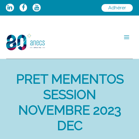
Aller
Adhérer
au
contenu
Main
Men
PRET MEMENTOS
SESSION
NOVEMBRE 2023
DEC