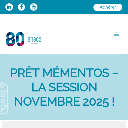
Aller
Adhérer
au
contenu
Main
Men
PRÊT MÉMENTOS –
LA SESSION
NOVEMBRE 2025 !