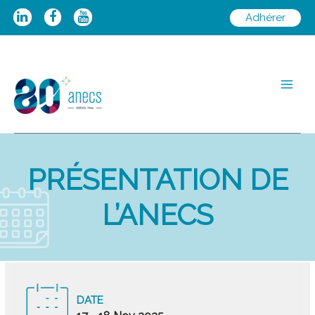
Aller
Adhérer
au
contenu
Main
Men
PRÉSENTATION DE
L’ANECS
DATE